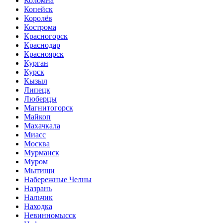
Коломна
Копейск
Королёв
Кострома
Красногорск
Краснодар
Красноярск
Курган
Курск
Кызыл
Липецк
Люберцы
Магнитогорск
Майкоп
Махачкала
Миасс
Москва
Мурманск
Муром
Мытищи
Набережные Челны
Назрань
Нальчик
Находка
Невинномысск