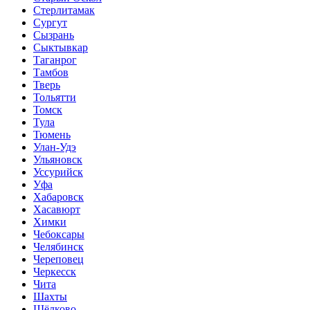
Стерлитамак
Сургут
Сызрань
Сыктывкар
Таганрог
Тамбов
Тверь
Тольятти
Томск
Тула
Тюмень
Улан-Удэ
Ульяновск
Уссурийск
Уфа
Хабаровск
Хасавюрт
Химки
Чебоксары
Челябинск
Череповец
Черкесск
Чита
Шахты
Щёлково