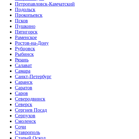
Петропавловск-Камчатский
Подольск
Прокопьевск
Псков
Пушкино
Пятигорск
Раменское
Ростов-на-Дону
Рубцовск
Рыбинск
Рязань
Салават
Самара
Санкт-Петербург
Саранск
Саратов
Саров
Северодвинск
Северск
Сергиев Посад
Серпухов
Смоленск
Сочи
Ставрополь
Старый Оскол