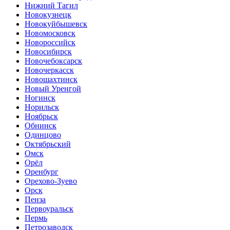
Нижний Тагил
Новокузнецк
Новокуйбышевск
Новомосковск
Новороссийск
Новосибирск
Новочебоксарск
Новочеркасск
Новошахтинск
Новый Уренгой
Ногинск
Норильск
Ноябрьск
Обнинск
Одинцово
Октябрьский
Омск
Орёл
Оренбург
Орехово-Зуево
Орск
Пенза
Первоуральск
Пермь
Петрозаводск