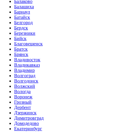
Балаково
Балашиха
Барнаул
Батайск
Белгород
Бердск
Березники
Бийск
Благовещенск
Братск
Брянск
Владивосток
Владикавказ
Владимир
Волгоград
Волгодонск
Волжский
Вологда
Воронеж
Грозный
Дербент
Дзержинск
Димитровград
Домодедово
Екатеринбург