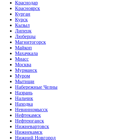
Краснодар
Красноярск
Курган
Курск
Кызыл
Липецк
Люберцы
Магнитогорск
Майкоп
Махачкала
Миасс
Москва
Мурманск
Муром
Мытищи
Набережные Челны
Назрань
Нальчик
Находка
Невинномысск
Нефтекамск
Нефтеюганск
Нижневартовск
Нижнекамск
Нижний Новгород