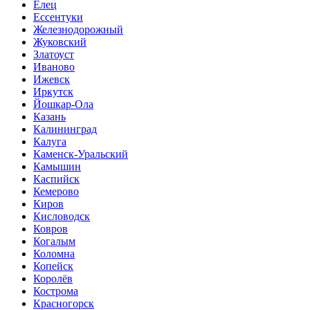
Елец
Ессентуки
Железнодорожный
Жуковский
Златоуст
Иваново
Ижевск
Иркутск
Йошкар-Ола
Казань
Калининград
Калуга
Каменск-Уральский
Камышин
Каспийск
Кемерово
Киров
Кисловодск
Ковров
Когалым
Коломна
Копейск
Королёв
Кострома
Красногорск